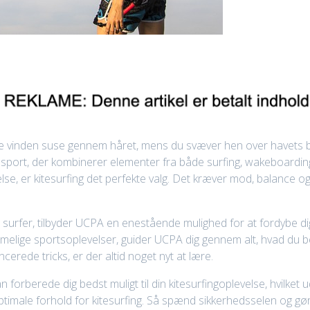
e vinden suse gennem håret, mens du svæver hen over havets bøl
 sport, der kombinerer elementer fra både surfing, wakeboardin
se, er kitesurfing det perfekte valg. Det kræver mod, balance o
surfer, tilbyder UCPA en enestående mulighed for at fordybe di
emmelige sportsoplevelser, guider UCPA dig gennem alt, hvad du b
cerede tricks, er der altid noget nyt at lære.
an forberede dig bedst muligt til din kitesurfingoplevelse, hvilket 
imale forhold for kitesurfing. Så spænd sikkerhedsselen og gør dig 