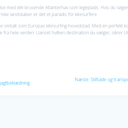
se med det brusende Atlanterhav som legeplads. Hvis du søger no
riske landskaber er det et paradis for kitesurfere.
ofte omtalt som Europas kitesurfing-hovedstad. Med en perfekt k
fere fra hele verden. Uanset hvilken destination du vælger, sikre
Næste
Næste:
Stilfulde og transp
l jagtbeklædning
indlæg: