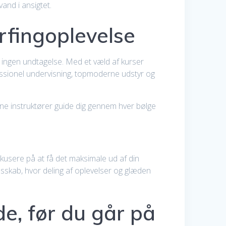
and i ansigtet.
urfingoplevelse
ingen undtagelse. Med et væld af kurser
essionel undervisning, topmoderne udstyr og
ne instruktører guide dig gennem hver bølge
okusere på at få det maksimale ud af din
esskab, hvor deling af oplevelser og glæden
de, før du går på