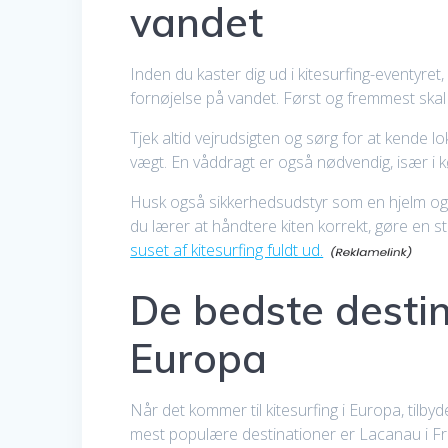
vandet
Inden du kaster dig ud i kitesurfing-eventyre
fornøjelse på vandet. Først og fremmest skal 
Tjek altid vejrudsigten og sørg for at kende 
vægt. En våddragt er også nødvendig, især i k
Husk også sikkerhedsudstyr som en hjelm og e
du lærer at håndtere kiten korrekt, gøre en s
suset af kitesurfing fuldt ud.
De bedste destin
Europa
Når det kommer til kitesurfing i Europa, tilb
mest populære destinationer er Lacanau i Fran