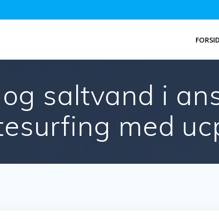
FORSI
 og saltvand i an
itesurfing med uc