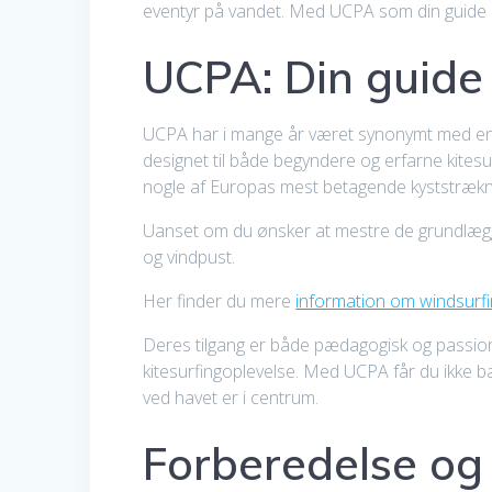
eventyr på vandet. Med UCPA som din guide er d
UCPA: Din guide 
UCPA har i mange år været synonymt med ene
designet til både begyndere og erfarne kites
nogle af Europas mest betagende kyststrækn
Uanset om du ønsker at mestre de grundlæggen
og vindpust.
Her finder du mere
information om windsur
Deres tilgang er både pædagogisk og passioner
kitesurfingoplevelse. Med UCPA får du ikke ba
ved havet er i centrum.
Forberedelse og 