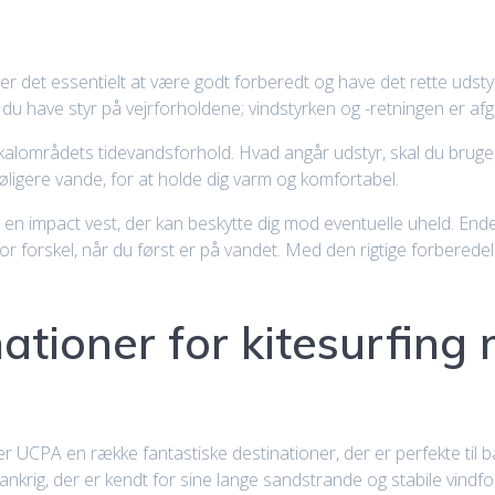
t, er det essentielt at være godt forberedt og have det rette ud
du have styr på vejrforholdene; vindstyrken og -retningen er afgø
lokalområdets tidevandsforhold. Hvad angår udstyr, skal du bruge
øligere vande, for at holde dig varm og komfortabel.
n impact vest, der kan beskytte dig mod eventuelle uheld. Ende
tor forskel, når du først er på vandet. Med den rigtige forberede
ationer for kitesurfing
yder UCPA en række fantastiske destinationer, der er perfekte til
krig, der er kendt for sine lange sandstrande og stabile vindfo