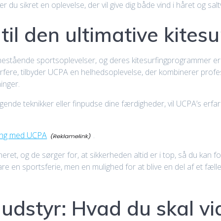
u sikret en oplevelse, der vil give dig både vind i håret og saltv
til den ultimative kites
stående sportsoplevelser, og deres kitesurfingprogrammer er 
urfere, tilbyder UCPA en helhedsoplevelse, der kombinerer prof
inger.
de teknikker eller finpudse dine færdigheder, vil UCPA’s erfar
fing med UCPA
.
et, og de sørger for, at sikkerheden altid er i top, så du kan f
re en sportsferie, men en mulighed for at blive en del af et fæll
udstyr: Hvad du skal vi