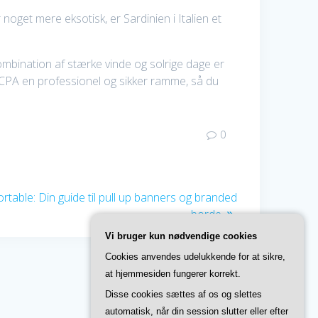
get mere eksotisk, er Sardinien i Italien et
ombination af stærke vinde og solrige dage er
r UCPA en professionel og sikker ramme, så du
0
ortable: Din guide til pull up banners og branded
borde
Vi bruger kun nødvendige cookies
Cookies anvendes udelukkende for at sikre,
at hjemmesiden fungerer korrekt.
Disse cookies sættes af os og slettes
automatisk, når din session slutter eller efter