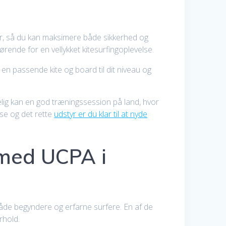
styr, så du kan maksimere både sikkerhed og
rende for en vellykket kitesurfingoplevelse.
 en passende kite og board til dit niveau og
lig kan en god træningssession på land, hvor
lse og det rette
udstyr er du klar til at nyde
 med UCPA i
 både begyndere og erfarne surfere. En af de
rhold.