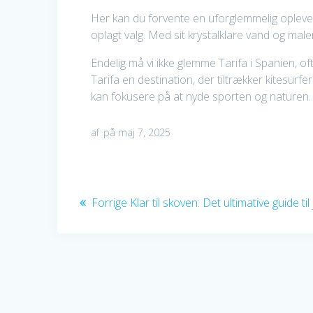
Her kan du forvente en uforglemmelig oplevel
oplagt valg. Med sit krystalklare vand og male
Endelig må vi ikke glemme Tarifa i Spanien, 
Tarifa en destination, der tiltrækker kitesur
kan fokusere på at nyde sporten og naturen.
af
på maj 7, 2025
Indlægsnavigation
Forrige
Forrige
Klar til skoven: Det ultimative guide ti
indlæg: