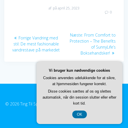
af
på april 25, 2023
0
Indlægsnavigation
Næste
Næste:
From Comfort to
Forrige
Forrige
Vandring med
indlæg:
Protection – The Benefits
indlæg:
stil: De mest fashionable
of SunnyLife’s
vandrestave på markedet
Boksehandsker!
Vi bruger kun nødvendige cookies
Cookies anvendes udelukkende for at sikre,
at hjemmesiden fungerer korrekt.
Disse cookies sættes af os og slettes
automatisk, når din session slutter eller efter
© 2026 Ting Til Sporten. Built using WordPress and
kort tid.
EmpowerWP
Theme
.
OK