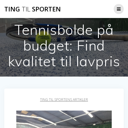
Skip
TING
TIL
SPORTEN
to
content
Tennisbolde på
budget: Find
kvalitet til lavpris
TING TIL SPORTENS ARTIKLER