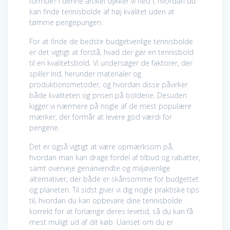
formue? I denne artikel dykker vi ned i, hvordan du
kan finde tennisbolde af høj kvalitet uden at
tømme pengepungen.
For at finde de bedste budgetvenlige tennisbolde
er det vigtigt at forstå, hvad der gør en tennisbold
til en kvalitetsbold. Vi undersøger de faktorer, der
spiller ind, herunder materialer og
produktionsmetoder, og hvordan disse påvirker
både kvaliteten og prisen på boldene. Desuden
kigger vi nærmere på nogle af de mest populære
mærker, der formår at levere god værdi for
pengene.
Det er også vigtigt at være opmærksom på,
hvordan man kan drage fordel af tilbud og rabatter,
samt overveje genanvendte og miljøvenlige
alternativer, der både er skånsomme for budgettet
og planeten. Til sidst giver vi dig nogle praktiske tips
til, hvordan du kan opbevare dine tennisbolde
korrekt for at forlænge deres levetid, så du kan få
mest muligt ud af dit køb. Uanset om du er