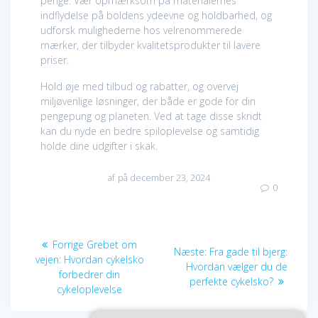
penge. Vær opmærksom på materialernes
indflydelse på boldens ydeevne og holdbarhed, og
udforsk mulighederne hos velrenommerede
mærker, der tilbyder kvalitetsprodukter til lavere
priser.
Hold øje med tilbud og rabatter, og overvej
miljøvenlige løsninger, der både er gode for din
pengepung og planeten. Ved at tage disse skridt
kan du nyde en bedre spiloplevelse og samtidig
holde dine udgifter i skak.
af
på december 23, 2024
0
Indlægsnavigation
Forrige
Forrige
Grebet om
Næste
Næste:
Fra gade til bjerg:
indlæg:
vejen: Hvordan cykelsko
indlæg:
Hvordan vælger du de
forbedrer din
perfekte cykelsko?
cykeloplevelse