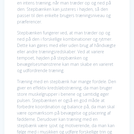
en intens træning, når man træder op og ned på
den. Stepbænken kan justeres i højden, så den
passer til den enkelte brugers træningsniveau og
præferencer.
Stepbænken fungerer ved, at man træder op og
ned på den i forskellige kombinationer og rytmer.
Dette kan gøres med eller uden brug af håndvægte
eller andre træningsredskaber. Ved at variere
tempoet, højden på stepbænken og
bevægelsesmønstrene kan man skabe en varieret
og udfordrende træning.
Træning med en stepbænk har mange fordele. Den
giver en effektiv kredsløbstræning, da man bruger
store muskelgrupper i benene og samtidig øger
pulsen. Stepbænken er også en god måde at
forbedre koordination og balance på, da man skal
være opmærksom på bevægelse og placering af
fødderne. Derudover kan træning med en
stepbænk være sjovt og motiverende, da man kan
følge med i musikken og udføre forskellige trin og