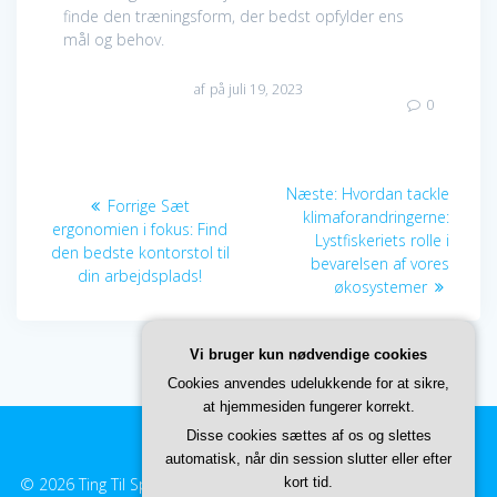
finde den træningsform, der bedst opfylder ens
mål og behov.
af
på juli 19, 2023
0
Indlægsnavigation
Næste
Næste:
Hvordan tackle
Forrige
Forrige
Sæt
indlæg:
klimaforandringerne:
indlæg:
ergonomien i fokus: Find
Lystfiskeriets rolle i
den bedste kontorstol til
bevarelsen af vores
din arbejdsplads!
økosystemer
Vi bruger kun nødvendige cookies
Cookies anvendes udelukkende for at sikre,
at hjemmesiden fungerer korrekt.
Disse cookies sættes af os og slettes
automatisk, når din session slutter eller efter
© 2026 Ting Til Sporten. Built using WordPress and
kort tid.
EmpowerWP