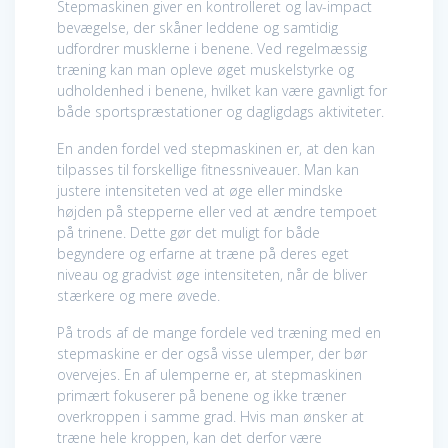
Stepmaskinen giver en kontrolleret og lav-impact
bevægelse, der skåner leddene og samtidig
udfordrer musklerne i benene. Ved regelmæssig
træning kan man opleve øget muskelstyrke og
udholdenhed i benene, hvilket kan være gavnligt for
både sportspræstationer og dagligdags aktiviteter.
En anden fordel ved stepmaskinen er, at den kan
tilpasses til forskellige fitnessniveauer. Man kan
justere intensiteten ved at øge eller mindske
højden på stepperne eller ved at ændre tempoet
på trinene. Dette gør det muligt for både
begyndere og erfarne at træne på deres eget
niveau og gradvist øge intensiteten, når de bliver
stærkere og mere øvede.
På trods af de mange fordele ved træning med en
stepmaskine er der også visse ulemper, der bør
overvejes. En af ulemperne er, at stepmaskinen
primært fokuserer på benene og ikke træner
overkroppen i samme grad. Hvis man ønsker at
træne hele kroppen, kan det derfor være