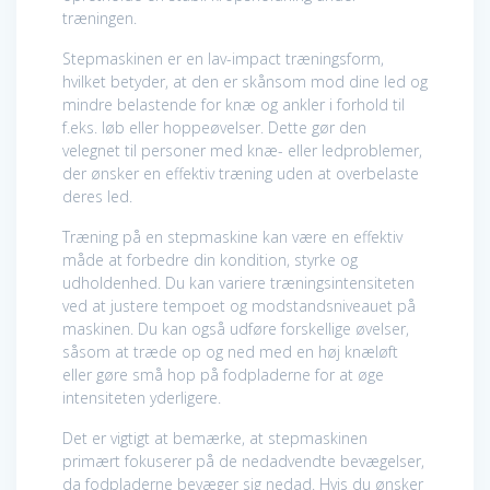
træningen.
Stepmaskinen er en lav-impact træningsform,
hvilket betyder, at den er skånsom mod dine led og
mindre belastende for knæ og ankler i forhold til
f.eks. løb eller hoppeøvelser. Dette gør den
velegnet til personer med knæ- eller ledproblemer,
der ønsker en effektiv træning uden at overbelaste
deres led.
Træning på en stepmaskine kan være en effektiv
måde at forbedre din kondition, styrke og
udholdenhed. Du kan variere træningsintensiteten
ved at justere tempoet og modstandsniveauet på
maskinen. Du kan også udføre forskellige øvelser,
såsom at træde op og ned med en høj knæløft
eller gøre små hop på fodpladerne for at øge
intensiteten yderligere.
Det er vigtigt at bemærke, at stepmaskinen
primært fokuserer på de nedadvendte bevægelser,
da fodpladerne bevæger sig nedad. Hvis du ønsker