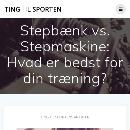
Skip
TING
TIL
SPORTEN
to
content
Stepbænk vs.
Stepmaskine:
Hvad er bedst for
din træning?
TING TIL SPORTENS ARTIKLER