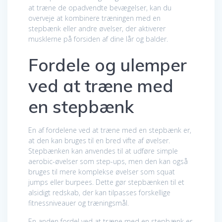
at træne de opadvendte bevægelser, kan du
overveje at kombinere træningen med en
stepbænk eller andre øvelser, der aktiverer
musklerne på forsiden af dine lår og balder.
Fordele og ulemper
ved at træne med
en stepbænk
En af fordelene ved at træne med en stepbænk er,
at den kan bruges til en bred vifte af øvelser.
Stepbænken kan anvendes til at udføre simple
aerobic-øvelser som step-ups, men den kan også
bruges til mere komplekse øvelser som squat
jumps eller burpees. Dette gør stepbænken til et
alsidigt redskab, der kan tilpasses forskellige
fitnessniveauer og træningsmål.
En anden fordel ved at træne med en stepbænk er,