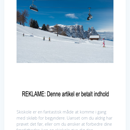
Skiskole er en fantastisk måde at komme i gang
med skiløb for begyndere. Uanset om du aldrig har
prøvet det før, eller om du ønsker at forbedre dine