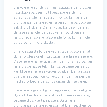
Skiskole er en undervisningsinstitution, der tilbyder
instruktion og træning til begyndere inden for
skiløb. Skiskolen er et sted, hvor du kan lære de
grundlæggende teknikker, få vejledning og opbygge
selvtillid på skiene. Det er vigtigt for begyndere at
deltage i skiskole, da det giver en solid base af
færdigheder, som er afgørende for at kunne nyde
skiløb og forhindre skader.
En af de største fordele ved at tage skiskole er, at
du får professionel instruktion fra erfarne skilærere.
Disse lærere har ekspertise inden for skiløb og kan
lære dig de rigtige teknikker og bevægelser, så du
kan blive en mere selvsikker skiløber. De kan også
give dig feedback og korrektioner, der hjælper dig
med at forbedre din stil og undgå dårlige vaner.
Skiskole er også vigtig for begyndere, fordi det giver
dig mulighed for at lære at kontrollere dine ski og
bevæge dig sikkert på pisten. Du vil lære
grundlæggende teknikker som at bremse, dreje og