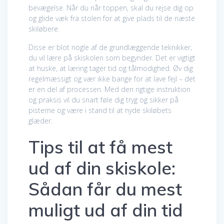
bevægelse. Når du når toppen, skal du rejse dig op
og glide væk fra stolen for at give plads til de næste
skiløbere.
Disse er blot nogle af de grundlæggende teknikker,
du vil lære på skiskolen som begynder. Det er vigtigt
at huske, at læring tager tid og tålmodighed. Øv dig
regelmæssigt og vær ikke bange for at lave fejl – det
er en del af processen. Med den rigtige instruktion
og praksis vil du snart føle dig tryg og sikker på
pisterne og være i stand til at nyde skiløbets
glæder.
Tips til at få mest
ud af din skiskole:
Sådan får du mest
muligt ud af din tid