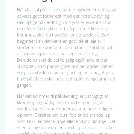
Når du skal på skiskole som begynder, er det vigtigt
at være godt forberedt med det rette udstyr og
den rigtige påklædning. Udstyret er essentielt for
din sikkerhed og komfort på pisterne. Først og
fremmest skal du have fat i et par gode ski. Som
begynder kan det være en god idé at leje ski i
stedet for at købe dem, da du først skal finde ud
af, hvilken type ski der passer bedst til dig.
Derudover skal du selvfølgelig også have et par
skistøvler, som passer godt til dine fødder. Det er
vigtigt, at støvlerne sidder godt og er behagelige at
have på, da du skal have dem på i mange timer ad
gangen.
Når det kommer til påklædning, er det vigtigt at
klæde sig lag-på-lag. Start med et godt lag af
svedtransporterende undertøj, som holder dig tør
og varm. Derefter kan du tilføje et isolerende lag
som f.eks. en fleece-trøje eller en tynd uldtrøje. Det
yderste lag skal være en vand- og vindtæt skijakke
og skibukser. Vær opmærksom på, at jakken og