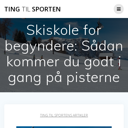
Skip
TING
TIL
SPORTEN
to
content
Skiskole for
begyndere: Sådan
kommer du godt i
gang på pisterne
TING TIL SPORTENS ARTIKLER