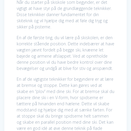
Når du starter på skiskole som begynder, er det
vigtigt at have styr på de grundlæggende teknikker.
Disse teknikker danner fundamentet for din
skiteknik og vil hjælpe dig med at føle dig tryg og
sikker på pisterne.
En af de første ting, du vil lære på skiskolen, er den
korrekte stående position. Dette indebærer at have
vægten jævnt fordelt på begge ski, knæene let
bøjede og armene afslappet. Ved at opretholde
denne position vil du have bedre kontrol over dine
bevægelser og undgå at blive for stiv og anspændt.
En af de vigtigste teknikker for begyndere er at lære
at bremse og stoppe. Dette kan gøres ved at
skabe en “plov” med dine ski. For at bremse skal du
placere dine ski i en V-form, hvor spidserne er
tættere på hinanden end hælene. Dette vil skabe
modstand og hjælpe dig med at sænke farten. For
at stoppe skal du bringe spidserne helt sammen
og skabe en parallel position med dine ski. Det kan
være en god idé at øve denne teknik på flade