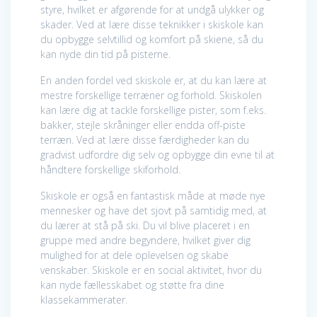
styre, hvilket er afgørende for at undgå ulykker og
skader. Ved at lære disse teknikker i skiskole kan
du opbygge selvtillid og komfort på skiene, så du
kan nyde din tid på pisterne.
En anden fordel ved skiskole er, at du kan lære at
mestre forskellige terræner og forhold. Skiskolen
kan lære dig at tackle forskellige pister, som f.eks.
bakker, stejle skråninger eller endda off-piste
terræn. Ved at lære disse færdigheder kan du
gradvist udfordre dig selv og opbygge din evne til at
håndtere forskellige skiforhold.
Skiskole er også en fantastisk måde at møde nye
mennesker og have det sjovt på samtidig med, at
du lærer at stå på ski. Du vil blive placeret i en
gruppe med andre begyndere, hvilket giver dig
mulighed for at dele oplevelsen og skabe
venskaber. Skiskole er en social aktivitet, hvor du
kan nyde fællesskabet og støtte fra dine
klassekammerater.