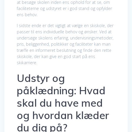
at besøge skolen inden ens ophold for at se, om
faciliteterne og udstyret er i god stand og opfylder
ens behov.
I sidste ende er det vigtigt at vælge en skiskole, der
passer til ens individuelle behov og ønsker. Ved at
undersøge skolens erfaring, undervisningsmetoder,
pris, beliggenhed, politikker og faciliteter kan man
træffe en informeret beslutning og finde den rette
skiskole, der kan give en god start på ens
skikarriere.
Udstyr og
påklædning: Hvad
skal du have med
og hvordan klæder
du dig på?