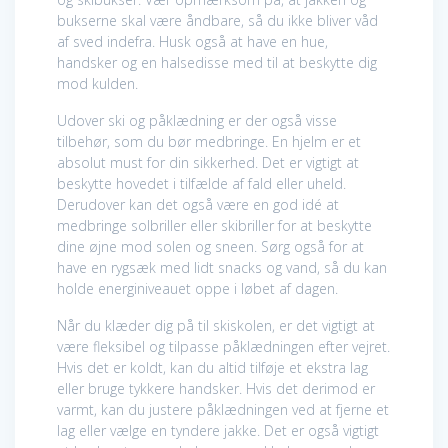
bukserne skal være åndbare, så du ikke bliver våd
af sved indefra. Husk også at have en hue,
handsker og en halsedisse med til at beskytte dig
mod kulden.
Udover ski og påklædning er der også visse
tilbehør, som du bør medbringe. En hjelm er et
absolut must for din sikkerhed. Det er vigtigt at
beskytte hovedet i tilfælde af fald eller uheld.
Derudover kan det også være en god idé at
medbringe solbriller eller skibriller for at beskytte
dine øjne mod solen og sneen. Sørg også for at
have en rygsæk med lidt snacks og vand, så du kan
holde energiniveauet oppe i løbet af dagen.
Når du klæder dig på til skiskolen, er det vigtigt at
være fleksibel og tilpasse påklædningen efter vejret.
Hvis det er koldt, kan du altid tilføje et ekstra lag
eller bruge tykkere handsker. Hvis det derimod er
varmt, kan du justere påklædningen ved at fjerne et
lag eller vælge en tyndere jakke. Det er også vigtigt