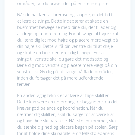
områder, før du prøver det på en stejlere piste.
Når du har lært at bremse og stoppe, er det tid til
at lære at svinge. Dette indebærer at skabe en
bueformet bevægelse med dine ski, der tillader dig
at dreje og ændre retning. For at svinge til højre skal
du læne dig let mod højre og placere mere vægt på
din højre ski. Dette vil få din venstre ski til at dreje
og skabe en bue, der fører dig til højre. For at
svinge til venstre skal du gøre det modsatte og
læne dig mod venstre og placere mere vægt på din
venstre ski. Øv dig på at svinge på flade områder,
inden du forsøger det på mere udfordrende
terræn.
En anden vigtig teknik er at lære at tage skiliften.
Dette kan være en udfordring for begyndere, da det
kræver god balance og koordination. Når du
nærmer dig skiliften, skal du sørge for at være klar
og have dine ski parallelle. Når stolen kommer, skal
du sænke dig ned og placere bagen på stolen. Sørg
for at holde dine ski parallelle og følg stolebanens