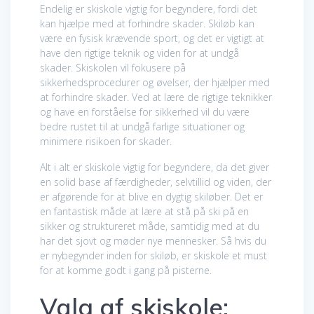
Endelig er skiskole vigtig for begyndere, fordi det
kan hjælpe med at forhindre skader. Skiløb kan
være en fysisk krævende sport, og det er vigtigt at
have den rigtige teknik og viden for at undgå
skader. Skiskolen vil fokusere på
sikkerhedsprocedurer og øvelser, der hjælper med
at forhindre skader. Ved at lære de rigtige teknikker
og have en forståelse for sikkerhed vil du være
bedre rustet til at undgå farlige situationer og
minimere risikoen for skader.
Alt i alt er skiskole vigtig for begyndere, da det giver
en solid base af færdigheder, selvtillid og viden, der
er afgørende for at blive en dygtig skiløber. Det er
en fantastisk måde at lære at stå på ski på en
sikker og struktureret måde, samtidig med at du
har det sjovt og møder nye mennesker. Så hvis du
er nybegynder inden for skiløb, er skiskole et must
for at komme godt i gang på pisterne.
Valg af skiskole: