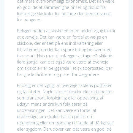
det mere overkommeligt økonomisk. Det kan være
en god idé at sammenligne priser og tilbud fra
forskellige skiskoler for at finde den bedste værdi
for pengene.
Beliggenheden af skiskolen er en anden vigtig faktor
at overveje. Det kan være en fordel at vælge en
skiskole, der er tæt på ens indkvartering eller
liftsystemet, da det kan spare tid og besvær med
transport. Hvis man planlægger at tage på skiferie
flere gange, kan det også være værd at overveje,
om skiskolen er beliggende i et skisportssted, der
har gode faciliteter og pister for begyndere.
Endelig er det vigtigt at overveje skolens politikker
og faciliteter. Nogle skoler tilbyder ekstra tjenester
som transport, forplejning eller opbevaring af
udstyr, mens andre kun fokuserer på
undervisningen. Det kan være en fordel at
undersøge, om skolen har en politik om
refundering eller ombooking i tilfælde af dårligt vejr
eller sygdom. Derudover kan det være en god idé