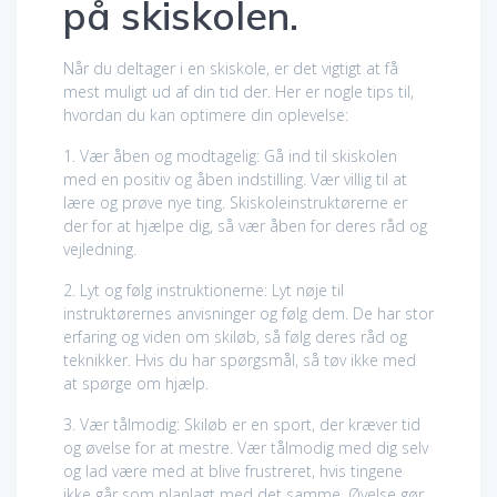
på skiskolen.
Når du deltager i en skiskole, er det vigtigt at få
mest muligt ud af din tid der. Her er nogle tips til,
hvordan du kan optimere din oplevelse:
1. Vær åben og modtagelig: Gå ind til skiskolen
med en positiv og åben indstilling. Vær villig til at
lære og prøve nye ting. Skiskoleinstruktørerne er
der for at hjælpe dig, så vær åben for deres råd og
vejledning.
2. Lyt og følg instruktionerne: Lyt nøje til
instruktørernes anvisninger og følg dem. De har stor
erfaring og viden om skiløb, så følg deres råd og
teknikker. Hvis du har spørgsmål, så tøv ikke med
at spørge om hjælp.
3. Vær tålmodig: Skiløb er en sport, der kræver tid
og øvelse for at mestre. Vær tålmodig med dig selv
og lad være med at blive frustreret, hvis tingene
ikke går som planlagt med det samme. Øvelse gør