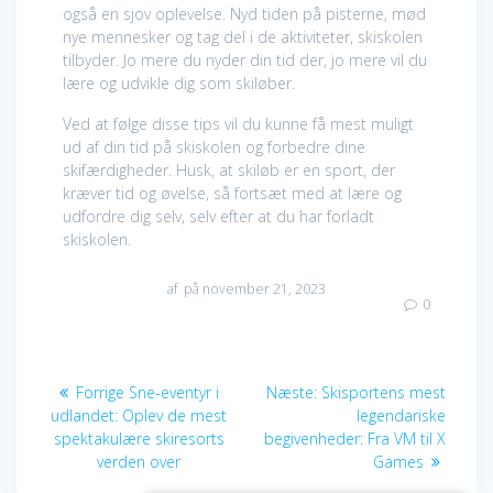
også en sjov oplevelse. Nyd tiden på pisterne, mød
nye mennesker og tag del i de aktiviteter, skiskolen
tilbyder. Jo mere du nyder din tid der, jo mere vil du
lære og udvikle dig som skiløber.
Ved at følge disse tips vil du kunne få mest muligt
ud af din tid på skiskolen og forbedre dine
skifærdigheder. Husk, at skiløb er en sport, der
kræver tid og øvelse, så fortsæt med at lære og
udfordre dig selv, selv efter at du har forladt
skiskolen.
af
på november 21, 2023
0
Indlægsnavigation
Forrige
Næste
Forrige
Sne-eventyr i
Næste:
Skisportens mest
indlæg:
indlæg:
udlandet: Oplev de mest
legendariske
spektakulære skiresorts
begivenheder: Fra VM til X
verden over
Games