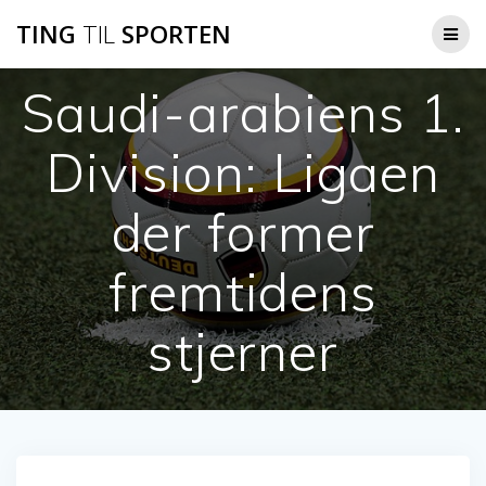
Skip
TING
TIL
SPORTEN
to
content
Saudi-arabiens 1.
Division: Ligaen
der former
fremtidens
stjerner