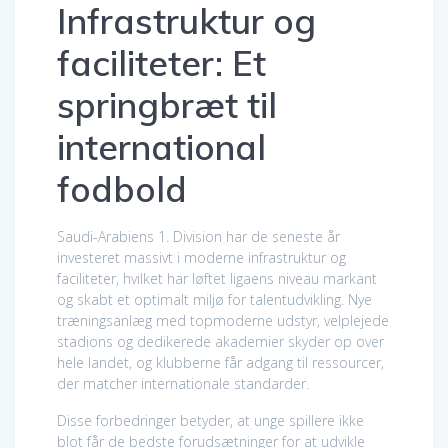
Infrastruktur og
faciliteter: Et
springbræt til
international
fodbold
Saudi-Arabiens 1. Division har de seneste år
investeret massivt i moderne infrastruktur og
faciliteter, hvilket har løftet ligaens niveau markant
og skabt et optimalt miljø for talentudvikling. Nye
træningsanlæg med topmoderne udstyr, velplejede
stadions og dedikerede akademier skyder op over
hele landet, og klubberne får adgang til ressourcer,
der matcher internationale standarder.
Disse forbedringer betyder, at unge spillere ikke
blot får de bedste forudsætninger for at udvikle