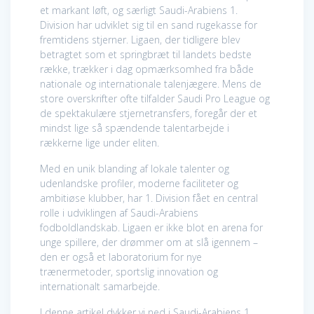
et markant løft, og særligt Saudi-Arabiens 1.
Division har udviklet sig til en sand rugekasse for
fremtidens stjerner. Ligaen, der tidligere blev
betragtet som et springbræt til landets bedste
række, trækker i dag opmærksomhed fra både
nationale og internationale talenjægere. Mens de
store overskrifter ofte tilfalder Saudi Pro League og
de spektakulære stjernetransfers, foregår der et
mindst lige så spændende talentarbejde i
rækkerne lige under eliten.
Med en unik blanding af lokale talenter og
udenlandske profiler, moderne faciliteter og
ambitiøse klubber, har 1. Division fået en central
rolle i udviklingen af Saudi-Arabiens
fodboldlandskab. Ligaen er ikke blot en arena for
unge spillere, der drømmer om at slå igennem –
den er også et laboratorium for nye
trænermetoder, sportslig innovation og
internationalt samarbejde.
I denne artikel dykker vi ned i Saudi-Arabiens 1.