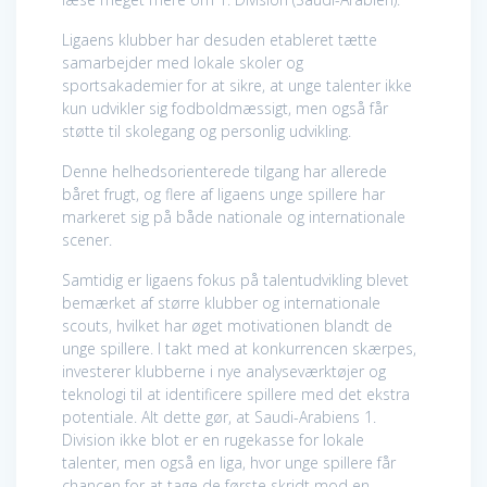
Ligaens klubber har desuden etableret tætte
samarbejder med lokale skoler og
sportsakademier for at sikre, at unge talenter ikke
kun udvikler sig fodboldmæssigt, men også får
støtte til skolegang og personlig udvikling.
Denne helhedsorienterede tilgang har allerede
båret frugt, og flere af ligaens unge spillere har
markeret sig på både nationale og internationale
scener.
Samtidig er ligaens fokus på talentudvikling blevet
bemærket af større klubber og internationale
scouts, hvilket har øget motivationen blandt de
unge spillere. I takt med at konkurrencen skærpes,
investerer klubberne i nye analyseværktøjer og
teknologi til at identificere spillere med det ekstra
potentiale. Alt dette gør, at Saudi-Arabiens 1.
Division ikke blot er en rugekasse for lokale
talenter, men også en liga, hvor unge spillere får
chancen for at tage de første skridt mod en