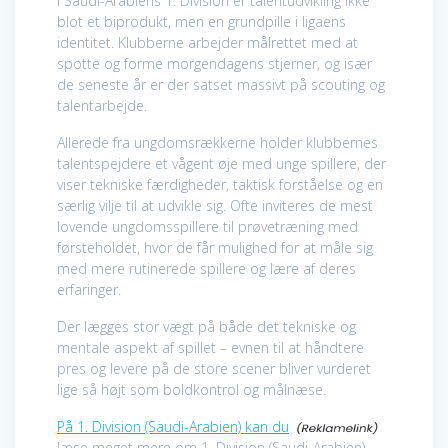
I Saudi-Arabiens 1. Division er talentudvikling ikke
blot et biprodukt, men en grundpille i ligaens
identitet. Klubberne arbejder målrettet med at
spotte og forme morgendagens stjerner, og især
de seneste år er der satset massivt på scouting og
talentarbejde.
Allerede fra ungdomsrækkerne holder klubbernes
talentspejdere et vågent øje med unge spillere, der
viser tekniske færdigheder, taktisk forståelse og en
særlig vilje til at udvikle sig. Ofte inviteres de mest
lovende ungdomsspillere til prøvetræning med
førsteholdet, hvor de får mulighed for at måle sig
med mere rutinerede spillere og lære af deres
erfaringer.
Der lægges stor vægt på både det tekniske og
mentale aspekt af spillet – evnen til at håndtere
pres og levere på de store scener bliver vurderet
lige så højt som boldkontrol og målnæse.
På 1. Division (Saudi-Arabien) kan du
læse meget mere om 1. Division (Saudi-Arabien).