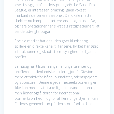
levet i skyggen af landets prestigefyldte Saudi Pro
League, er interessen omkring ligaen vokset
markant i de senere sæsoner. De lokale medier
dækker nu kampene tættere end nogensinde før,
og flere tv-stationer har sikret sig rettighederne til at
sende udvalgte opgør.
Sociale medier har desuden givet klubber og
spillere en direkte kanal til fansene, hvilket har øget
interaktionen og skabt større synlighed for ligaens
profiler.
Samtidig har tilstrømningen af unge talenter og
profilerede udenlandske spillere gjort 1. Division
mere attraktiv for både journalister, talentspejdere
og sponsorer. Denne øgede medieeksponering er
ikke kun med til at styrke ligaens brand nationalt,
men åbner også døren for international
opmærksomhed – og for at flere unge stjerner kan
få deres gennembrud på den store fodboldscene.