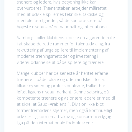
trænere og ledere, hvis betydning ikke kan
overvurderes. Trænerstaben arbejder målrettet
med at udvikle spillernes tekniske, taktiske og
mentale færdigheder, så de kan præstere på
højeste niveau – både nationalt og internationalt.
Samtidig spiller klubbens ledelse en afgørende rolle
i at skabe de rette rammer for talentudvikling, fra
rekruttering af unge spillere til implementering af
moderne træningsmetoder og investering i
videreuddannelse af både spillere og trænere.
Mange klubber har de seneste år hentet erfarne
trænere – både lokale og udenlandske – for at
tilføre ny viden og professionalisme, hvilket har
løftet ligaens niveau markant. Denne satsning på
kompetente trænere og visionære ledere er med til
at sikre, at Saudi-Arabiens 1. Division ikke blot
former fremtidens stjerner, men også kontinuerligt
udvikler sig som en attraktiv og konkurrencedygtig
liga på den internationale fodboldscene.