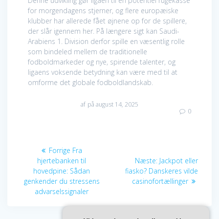
Denne udvikling gør ligaen til en potentiel rugekasse
for morgendagens stjerner, og flere europæiske
klubber har allerede fået øjnene op for de spillere,
der slår igennem her. På længere sigt kan Saudi-
Arabiens 1. Division derfor spille en væsentlig rolle
som bindeled mellem de traditionelle
fodboldmarkeder og nye, spirende talenter, og
ligaens voksende betydning kan være med til at
omforme det globale fodboldlandskab.
af
på august 14, 2025
0
Indlægsnavigation
Forrige
Forrige
Fra
indlæg:
Næste
hjertebanken til
Næste:
Jackpot eller
indlæg:
hovedpine: Sådan
fiasko? Danskeres vilde
genkender du stressens
casinofortællinger
advarselssignaler