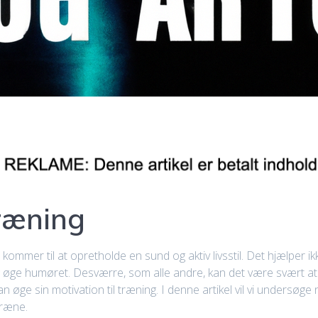
træning
t kommer til at opretholde en sund og aktiv livsstil. Det hjælper
øge humøret. Desværre, som alle andre, kan det være svært at f
an øge sin motivation til træning. I denne artikel vil vi undersøg
træne.