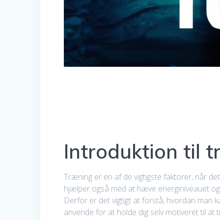
Introduktion til 
Træning er en af de vigtigste faktorer, når de
hjælper også med at hæve energiniveauet og 
Derfor er det vigtigt at forstå, hvordan man k
anvende for at holde dig selv motiveret til at 