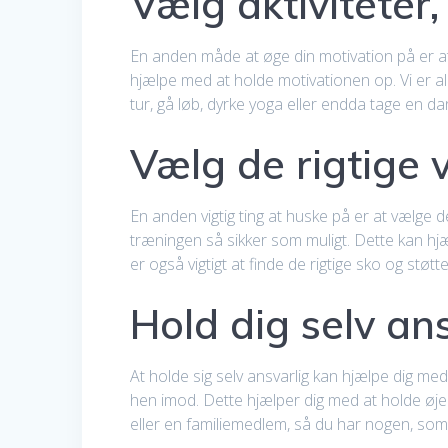
Vælg aktiviteter
En anden måde at øge din motivation på er at 
hjælpe med at holde motivationen op. Vi er all
tur, gå løb, dyrke yoga eller endda tage en da
Vælg de rigtige 
En anden vigtig ting at huske på er at vælge de
træningen så sikker som muligt. Dette kan hjæ
er også vigtigt at finde de rigtige sko og støt
Hold dig selv an
At holde sig selv ansvarlig kan hjælpe dig me
hen imod. Dette hjælper dig med at holde øje
eller en familiemedlem, så du har nogen, som 