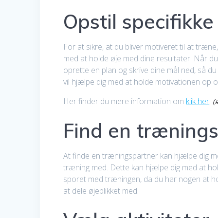
Opstil specifikke
For at sikre, at du bliver motiveret til at træ
med at holde øje med dine resultater. Når du 
oprette en plan og skrive dine mål ned, så du
vil hjælpe dig med at holde motivationen op o
Her finder du mere information om
klik her
Find en træning
At finde en træningspartner kan hjælpe dig 
træning med. Dette kan hjælpe dig med at hol
sporet med træningen, da du har nogen at ho
at dele øjeblikket med.