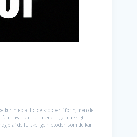
 ikke kun med at holde kroppen i form, men det
å motivation til at træne regelmæssigt.
e nogle af de forskellige metoder, som du kan