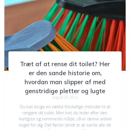
Træt af at rense dit toilet? Her
er den sande historie om,
hvordan man slipper af med
genstridige pletter og lugte
august 29, 2022
Du kan bruge en række forskellige metoder til at
rengøre dit toilet. Men hvis du leder efter den
hurtigste og nemmeste måde, så er denne artikel
noget for dig. Det første skridt er at samle alle de