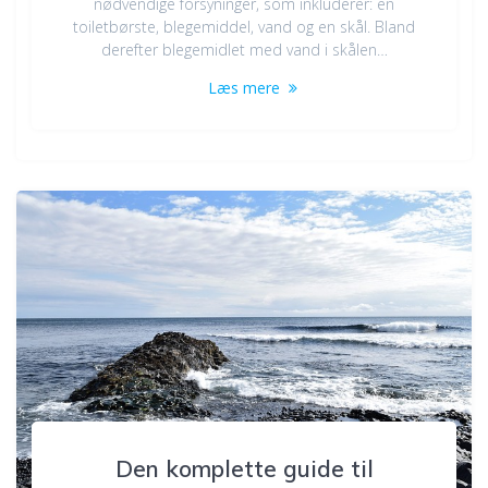
nødvendige forsyninger, som inkluderer: en
toiletbørste, blegemiddel, vand og en skål. Bland
derefter blegemidlet med vand i skålen…
Læs mere
Den komplette guide til