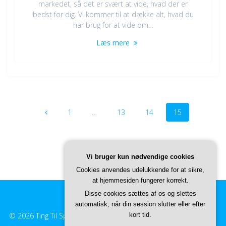
markedet, så det er svært at vide, hvad der er
bedst for dig. Vi kommer til at dække alt, hvad du
har brug for at vide om…
Læs mere
Navigation
Side
Side
Side
Side
1
…
13
14
15
til
indlæg
Vi bruger kun nødvendige cookies
Cookies anvendes udelukkende for at sikre,
at hjemmesiden fungerer korrekt.
Disse cookies sættes af os og slettes
automatisk, når din session slutter eller efter
© 2026 Ting Til Sporten. Built using WordPress and
kort tid.
EmpowerWP