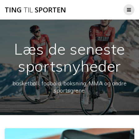
Skip
TING
TIL
SPORTEN
to
content
Læs de seneste
sportsnyheder
basketball, fodbold, boksning, MMA og andre
sportsgrene.