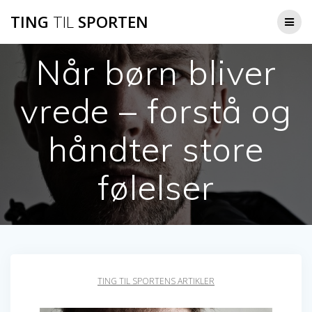
Skip
TING
TIL
SPORTEN
to
content
Når børn bliver
vrede – forstå og
håndter store
følelser
TING TIL SPORTENS ARTIKLER