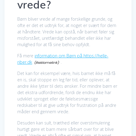
vrede?
Børn bliver vrede af mange forskellige grunde, og
ofte er det et udtryk for, at noget er svært for dem
at håndtere. Vrede kan opstå, når barnet føler sig
misforstået, uretfærdigt behandlet eller ikke har
mulighed for at få sine behov opfyldt.
Få mere
information om Børn på https://helle-
riber.dk
.
Det kan for eksempel være, hvis barnet ikke må få
en is, skal stoppe en leg før tid, eller oplever, at
andre ikke lytter til dets ønsker. For mindre børn er
det ekstra udfordrende, fordi de endnu ikke har
udviklet sproget eller de følelsesmæssige
redskaber til at give udtryk for frustration på andre
måder end gennem vrede.
Desuden kan sult, træthed eller overstimulering
hurtigt gøre et barn mere sårbart over for at blive
vredt. Vrede er altså ofte et signal om, at barnet