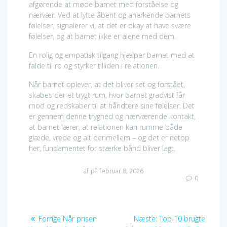
afgørende at møde barnet med forståelse og
nærvær. Ved at lytte åbent og anerkende barnets
følelser, signalerer vi, at det er okay at have svære
følelser, og at barnet ikke er alene med dem.
En rolig og empatisk tilgang hjælper barnet med at
falde til ro og styrker tilliden i relationen.
Når barnet oplever, at det bliver set og forstået,
skabes der et trygt rum, hvor barnet gradvist får
mod og redskaber til at håndtere sine følelser. Det
er gennem denne tryghed og nærværende kontakt,
at barnet lærer, at relationen kan rumme både
glæde, vrede og alt derimellem – og det er netop
her, fundamentet for stærke bånd bliver lagt.
af
på februar 8, 2026
0
Indlægsnavigation
Forrige
Næste
Forrige
Når prisen
Næste:
Top 10 brugte