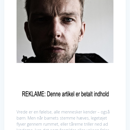
Vrede er en følelse, alle mennesker kender – også
børn. Men når barnets stemme hæves, legetøjet
flyver gennem rummet, eller tårerne triller ned ad