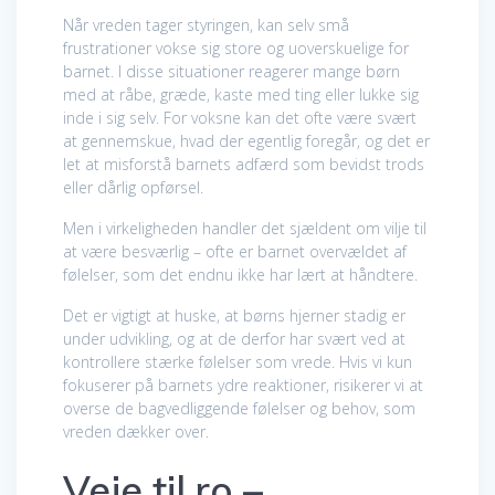
Når vreden tager styringen, kan selv små
frustrationer vokse sig store og uoverskuelige for
barnet. I disse situationer reagerer mange børn
med at råbe, græde, kaste med ting eller lukke sig
inde i sig selv. For voksne kan det ofte være svært
at gennemskue, hvad der egentlig foregår, og det er
let at misforstå barnets adfærd som bevidst trods
eller dårlig opførsel.
Men i virkeligheden handler det sjældent om vilje til
at være besværlig – ofte er barnet overvældet af
følelser, som det endnu ikke har lært at håndtere.
Det er vigtigt at huske, at børns hjerner stadig er
under udvikling, og at de derfor har svært ved at
kontrollere stærke følelser som vrede. Hvis vi kun
fokuserer på barnets ydre reaktioner, risikerer vi at
overse de bagvedliggende følelser og behov, som
vreden dækker over.
Veje til ro –