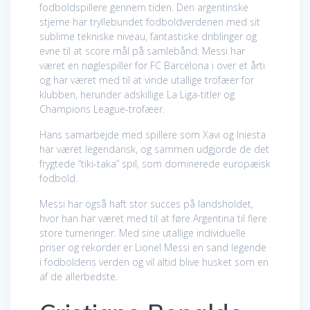
fodboldspillere gennem tiden. Den argentinske
stjerne har tryllebundet fodboldverdenen med sit
sublime tekniske niveau, fantastiske driblinger og
evne til at score mål på samlebånd. Messi har
været en nøglespiller for FC Barcelona i over et årti
og har været med til at vinde utallige trofæer for
klubben, herunder adskillige La Liga-titler og
Champions League-trofæer.
Hans samarbejde med spillere som Xavi og Iniesta
har været legendarisk, og sammen udgjorde de det
frygtede “tiki-taka” spil, som dominerede europæisk
fodbold.
Messi har også haft stor succes på landsholdet,
hvor han har været med til at føre Argentina til flere
store turneringer. Med sine utallige individuelle
priser og rekorder er Lionel Messi en sand legende
i fodboldens verden og vil altid blive husket som en
af de allerbedste.