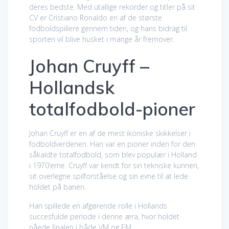
deres bedste. Med utallige rekorder og titler på sit
CV er Cristiano Ronaldo en af de største
fodboldspillere gennem tiden, og hans bidrag til
sporten vil blive husket i mange år fremover.
Johan Cruyff –
Hollandsk
totalfodbold-pioner
Johan Cruyff er en af de mest ikoniske skikkelser i
fodboldverdenen. Han var en pioner inden for den
såkaldte totalfodbold, som blev populær i Holland
i 1970’erne. Cruyff var kendt for sin tekniske kunnen,
sit overlegne spilforståelse og sin evne til at lede
holdet på banen.
Han spillede en afgørende rolle i Hollands
succesfulde periode i denne æra, hvor holdet
nåede finalen i både VM og EM.