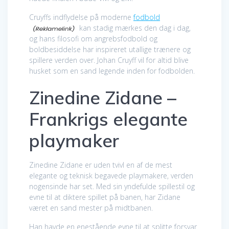
Cruyffs indflydelse på moderne
fodbold
kan stadig mærkes den dag i dag,
og hans filosofi om angrebsfodbold og
boldbesiddelse har inspireret utallige trænere og
spillere verden over. Johan Cruyff vil for altid blive
husket som en sand legende inden for fodbolden.
Zinedine Zidane –
Frankrigs elegante
playmaker
Zinedine Zidane er uden tvivl en af de mest
elegante og teknisk begavede playmakere, verden
nogensinde har set. Med sin yndefulde spillestil og
evne til at diktere spillet på banen, har Zidane
været en sand mester på midtbanen.
Han havde en enestående evne til at splitte forsvar