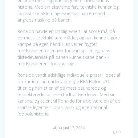
en af de mest frygtede angribere i fodboldens
historie. Med sin ekstreme fart, tekniske kunnen og
fantastiske afslutningsevner var han en sand
angrebsmaskine på banen.
Ronaldo havde en utrolig evne til at score mål på
de mest spektakulære måder, og han kunne afgøre
kampe på egen hånd. Han var en frygtet
modstander for enhver forsvarsspiller, og hans
tilstedeværelse på banen kunne skabe panik i
modstanderens forsvarslinje.
Ronaldo vandt adskillige individuelle priser i løbet af
sin karriere, herunder adskillige FIFA Ballon d’Or-
titler, og han er en af de mest beundrede og
respekterede spillere i fodboldverdenen. Med sin
karisma og talent vil Ronaldo for altid være en af de
største legender i brasiliansk og international
fodboldhistorie.
af
på juni 17, 2024
0