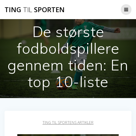
Skip
TING
TIL
SPORTEN
to
content
De største
fodboldspillere
gennem tiden: En
top 10-liste
TING TIL SPORTENS ARTIKLER